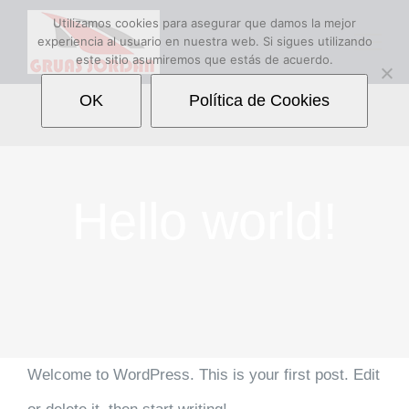
Saltar
Utilizamos cookies para asegurar que damos la mejor
experiencia al usuario en nuestra web. Si sigues utilizando
al
este sitio asumiremos que estás de acuerdo.
contenido
OK
Política de Cookies
Hello world!
Welcome to WordPress. This is your first post. Edit